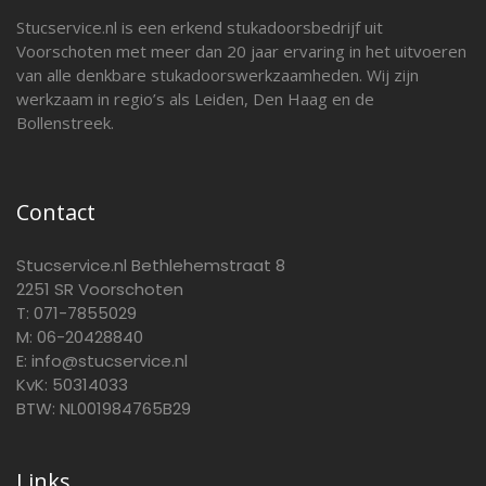
Stucservice.nl is een erkend stukadoorsbedrijf uit
Voorschoten met meer dan 20 jaar ervaring in het uitvoeren
van alle denkbare stukadoorswerkzaamheden. Wij zijn
werkzaam in regio’s als Leiden, Den Haag en de
Bollenstreek.
Contact
Stucservice.nl Bethlehemstraat 8
2251 SR Voorschoten
T:
071-7855029
M:
06-20428840
E:
info@stucservice.nl
KvK: 50314033
BTW: NL001984765B29
Links